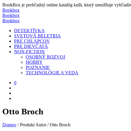
BookBox je prehľadný online katalóg kníh, ktorý umožňuje vyhľadávať
Bookbox
Bookbox
Bookbox
DETEKTÍVKA
SVETOVÁ BELETRIA
PRE CHLAPCOV
PRE DIEVČATÁ
NON-FICTION
OSOBNÝ ROZVOJ
HOBBY
POZNANIE
TECHNOLÓGIE A VEDA
0
Otto Broch
Domov
/
Produkt Autor
/
Otto Broch