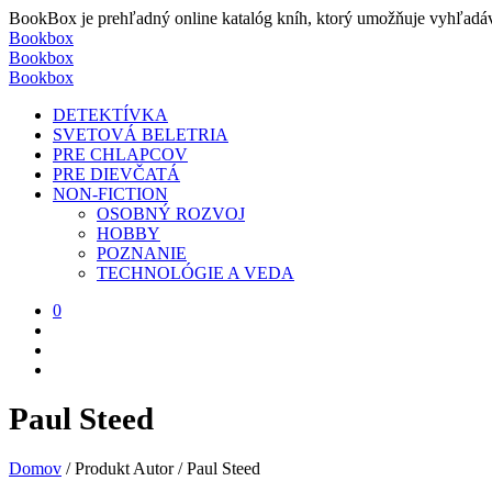
BookBox je prehľadný online katalóg kníh, ktorý umožňuje vyhľadávať
Bookbox
Bookbox
Bookbox
DETEKTÍVKA
SVETOVÁ BELETRIA
PRE CHLAPCOV
PRE DIEVČATÁ
NON-FICTION
OSOBNÝ ROZVOJ
HOBBY
POZNANIE
TECHNOLÓGIE A VEDA
0
Paul Steed
Domov
/
Produkt Autor
/
Paul Steed