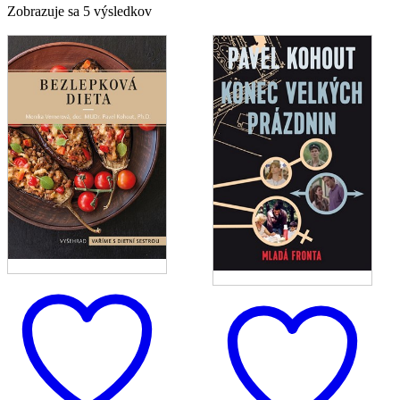
Zoradené
Zobrazuje sa 5 výsledkov
podľa
najnovších