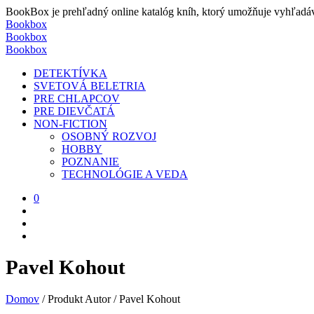
BookBox je prehľadný online katalóg kníh, ktorý umožňuje vyhľadávať
Bookbox
Bookbox
Bookbox
DETEKTÍVKA
SVETOVÁ BELETRIA
PRE CHLAPCOV
PRE DIEVČATÁ
NON-FICTION
OSOBNÝ ROZVOJ
HOBBY
POZNANIE
TECHNOLÓGIE A VEDA
0
Pavel Kohout
Domov
/
Produkt Autor
/
Pavel Kohout