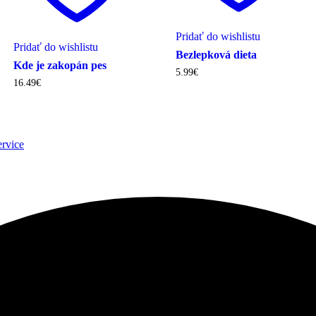
Pridať do wishlistu
Pridať do wishlistu
Bezlepková dieta
Kde je zakopán pes
5.99
€
16.49
€
ervice