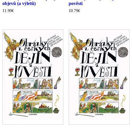
objevů (a výletů)
pověstí
11.99
€
10.79
€