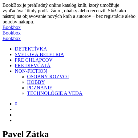
BookBox je prehľadný online katalóg kníh, ktorý umožňuje
vyhľadávať tituly podľa žánru, obálky alebo recenzií. Slúži ako
nástroj na objavovanie nových kníh a autorov – bez registrácie alebo
potreby nákupu.
Bookbox
Bookbox
Bookbox
DETEKTÍVKA
SVETOVÁ BELETRIA
PRE CHLAPCOV
PRE DIEVČATÁ
NON-FICTION
OSOBNÝ ROZVOJ
HOBBY
POZNANIE
TECHNOLÓGIE A VEDA
0
Pavel Zátka