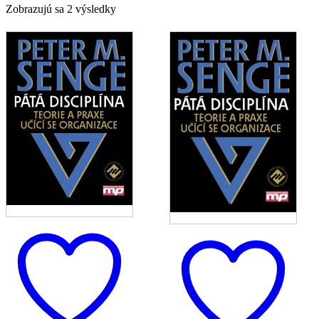
Zoradené
Zobrazujú sa 2 výsledky
podľa
najnovších