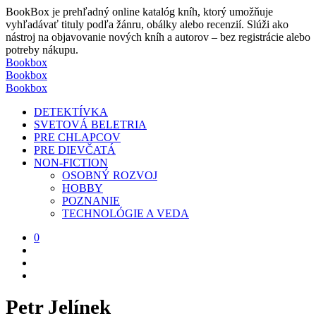
BookBox je prehľadný online katalóg kníh, ktorý umožňuje
vyhľadávať tituly podľa žánru, obálky alebo recenzií. Slúži ako
nástroj na objavovanie nových kníh a autorov – bez registrácie alebo
potreby nákupu.
Bookbox
Bookbox
Bookbox
DETEKTÍVKA
SVETOVÁ BELETRIA
PRE CHLAPCOV
PRE DIEVČATÁ
NON-FICTION
OSOBNÝ ROZVOJ
HOBBY
POZNANIE
TECHNOLÓGIE A VEDA
0
Petr Jelínek