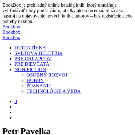
BookBox je prehľadný online katalóg kníh, ktorý umožňuje
vyhľadávať tituly podľa žánru, obálky alebo recenzií. Slúži ako
nástroj na objavovanie nových kníh a autorov – bez registrácie alebo
potreby nákupu.
Bookbox
Bookbox
Bookbox
DETEKTÍVKA
SVETOVÁ BELETRIA
PRE CHLAPCOV
PRE DIEVČATÁ
NON-FICTION
OSOBNÝ ROZVOJ
HOBBY
POZNANIE
TECHNOLÓGIE A VEDA
0
Petr Pavelka