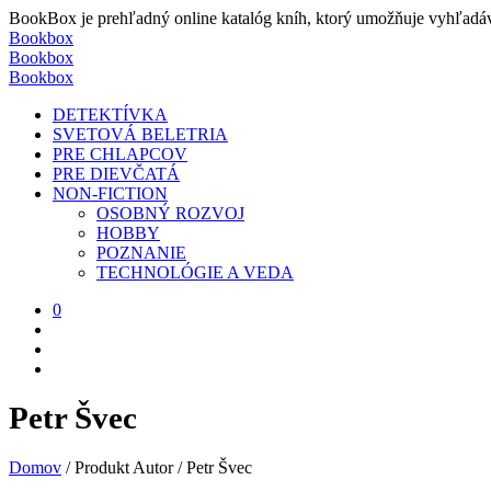
BookBox je prehľadný online katalóg kníh, ktorý umožňuje vyhľadávať
Bookbox
Bookbox
Bookbox
DETEKTÍVKA
SVETOVÁ BELETRIA
PRE CHLAPCOV
PRE DIEVČATÁ
NON-FICTION
OSOBNÝ ROZVOJ
HOBBY
POZNANIE
TECHNOLÓGIE A VEDA
0
Petr Švec
Domov
/
Produkt Autor
/
Petr Švec