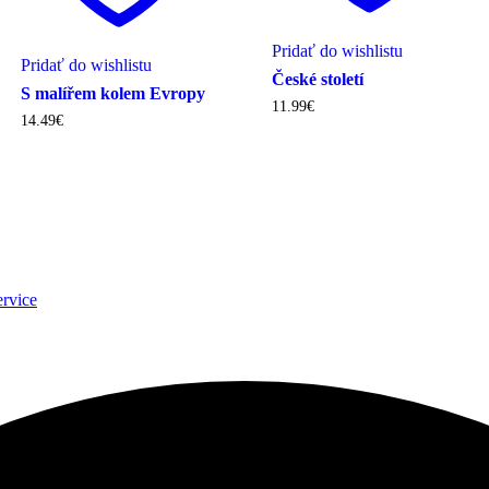
Pridať do wishlistu
Pridať do wishlistu
České století
S malířem kolem Evropy
11.99
€
14.49
€
ervice