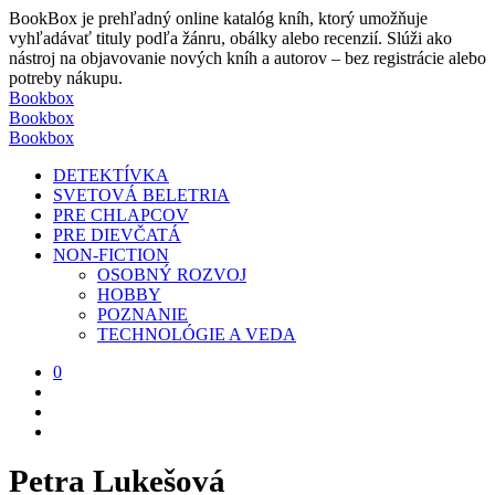
BookBox je prehľadný online katalóg kníh, ktorý umožňuje
vyhľadávať tituly podľa žánru, obálky alebo recenzií. Slúži ako
nástroj na objavovanie nových kníh a autorov – bez registrácie alebo
potreby nákupu.
Bookbox
Bookbox
Bookbox
DETEKTÍVKA
SVETOVÁ BELETRIA
PRE CHLAPCOV
PRE DIEVČATÁ
NON-FICTION
OSOBNÝ ROZVOJ
HOBBY
POZNANIE
TECHNOLÓGIE A VEDA
0
Petra Lukešová