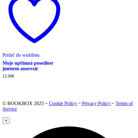
Pridať do wishlistu
Moje upřímná posedlost
jménem anorexie
13.99
€
© BOOKBOX 2025 ~
Cookie Policy
~
Privacy Policy
~
Terms of
Service
×