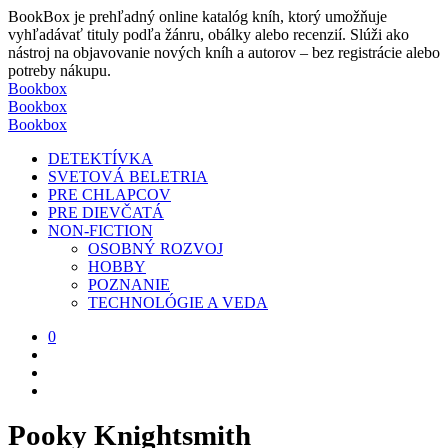
BookBox je prehľadný online katalóg kníh, ktorý umožňuje
vyhľadávať tituly podľa žánru, obálky alebo recenzií. Slúži ako
nástroj na objavovanie nových kníh a autorov – bez registrácie alebo
potreby nákupu.
Bookbox
Bookbox
Bookbox
DETEKTÍVKA
SVETOVÁ BELETRIA
PRE CHLAPCOV
PRE DIEVČATÁ
NON-FICTION
OSOBNÝ ROZVOJ
HOBBY
POZNANIE
TECHNOLÓGIE A VEDA
0
Pooky Knightsmith