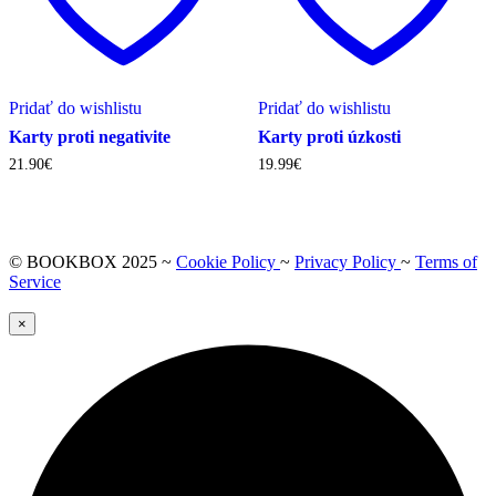
Pridať do wishlistu
Pridať do wishlistu
Karty proti negativite
Karty proti úzkosti
21.90
€
19.99
€
© BOOKBOX 2025 ~
Cookie Policy
~
Privacy Policy
~
Terms of
Service
×