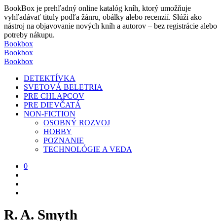
BookBox je prehľadný online katalóg kníh, ktorý umožňuje
vyhľadávať tituly podľa žánru, obálky alebo recenzií. Slúži ako
nástroj na objavovanie nových kníh a autorov – bez registrácie alebo
potreby nákupu.
Bookbox
Bookbox
Bookbox
DETEKTÍVKA
SVETOVÁ BELETRIA
PRE CHLAPCOV
PRE DIEVČATÁ
NON-FICTION
OSOBNÝ ROZVOJ
HOBBY
POZNANIE
TECHNOLÓGIE A VEDA
0
R. A. Smyth