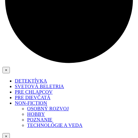
×
DETEKTÍVKA
SVETOVÁ BELETRIA
PRE CHLAPCOV
PRE DIEVČATÁ
NON-FICTION
OSOBNÝ ROZVOJ
HOBBY
POZNANIE
TECHNOLÓGIE A VEDA
×