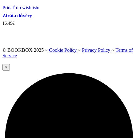
Pridať do wishlistu
Ztráta důvěry
16.49
€
© BOOKBOX 2025 ~
Cookie Policy
~
Privacy Policy
~
Terms of
Service
×