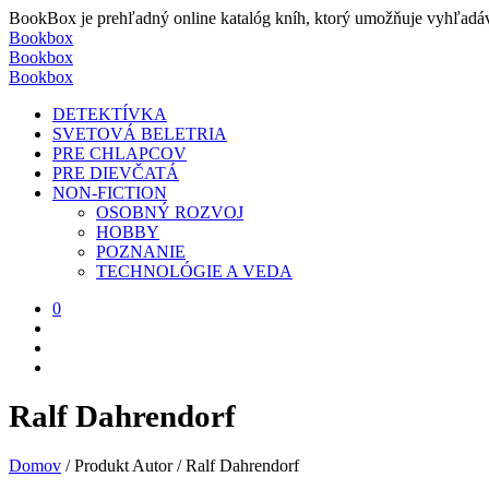
BookBox je prehľadný online katalóg kníh, ktorý umožňuje vyhľadávať
Bookbox
Bookbox
Bookbox
DETEKTÍVKA
SVETOVÁ BELETRIA
PRE CHLAPCOV
PRE DIEVČATÁ
NON-FICTION
OSOBNÝ ROZVOJ
HOBBY
POZNANIE
TECHNOLÓGIE A VEDA
0
Ralf Dahrendorf
Domov
/
Produkt Autor
/
Ralf Dahrendorf