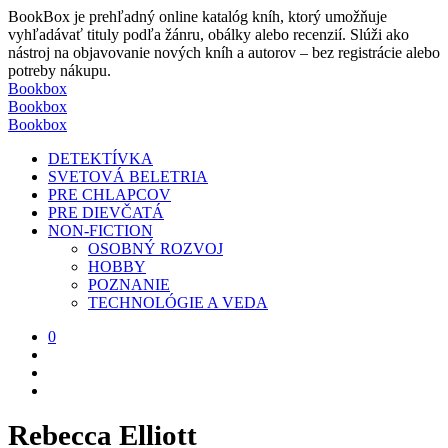
BookBox je prehľadný online katalóg kníh, ktorý umožňuje
vyhľadávať tituly podľa žánru, obálky alebo recenzií. Slúži ako
nástroj na objavovanie nových kníh a autorov – bez registrácie alebo
potreby nákupu.
Bookbox
Bookbox
Bookbox
DETEKTÍVKA
SVETOVÁ BELETRIA
PRE CHLAPCOV
PRE DIEVČATÁ
NON-FICTION
OSOBNÝ ROZVOJ
HOBBY
POZNANIE
TECHNOLÓGIE A VEDA
0
Rebecca Elliott