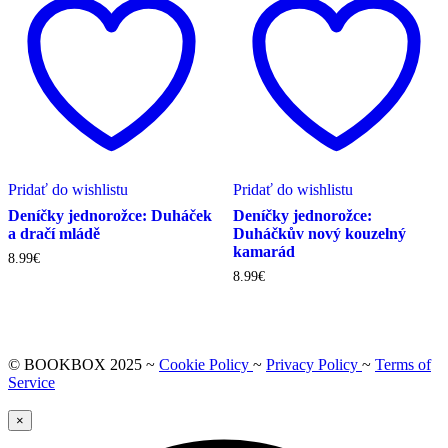
Pridať do wishlistu
Pridať do wishlistu
Deníčky jednorožce: Duháček
Deníčky jednorožce:
a dračí mládě
Duháčkův nový kouzelný
kamarád
8.99
€
8.99
€
© BOOKBOX 2025 ~
Cookie Policy
~
Privacy Policy
~
Terms of
Service
×