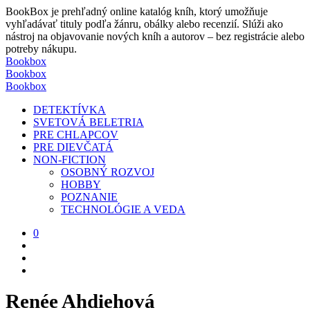
BookBox je prehľadný online katalóg kníh, ktorý umožňuje
vyhľadávať tituly podľa žánru, obálky alebo recenzií. Slúži ako
nástroj na objavovanie nových kníh a autorov – bez registrácie alebo
potreby nákupu.
Bookbox
Bookbox
Bookbox
DETEKTÍVKA
SVETOVÁ BELETRIA
PRE CHLAPCOV
PRE DIEVČATÁ
NON-FICTION
OSOBNÝ ROZVOJ
HOBBY
POZNANIE
TECHNOLÓGIE A VEDA
0
Renée Ahdiehová