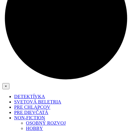
×
DETEKTÍVKA
SVETOVÁ BELETRIA
PRE CHLAPCOV
PRE DIEVČATÁ
NON-FICTION
OSOBNÝ ROZVOJ
HOBBY