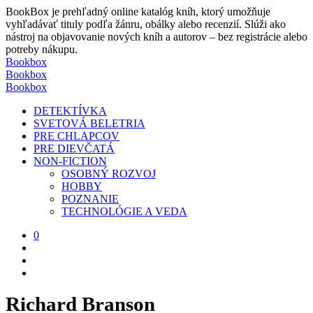
BookBox je prehľadný online katalóg kníh, ktorý umožňuje
vyhľadávať tituly podľa žánru, obálky alebo recenzií. Slúži ako
nástroj na objavovanie nových kníh a autorov – bez registrácie alebo
potreby nákupu.
Bookbox
Bookbox
Bookbox
DETEKTÍVKA
SVETOVÁ BELETRIA
PRE CHLAPCOV
PRE DIEVČATÁ
NON-FICTION
OSOBNÝ ROZVOJ
HOBBY
POZNANIE
TECHNOLÓGIE A VEDA
0
Richard Branson