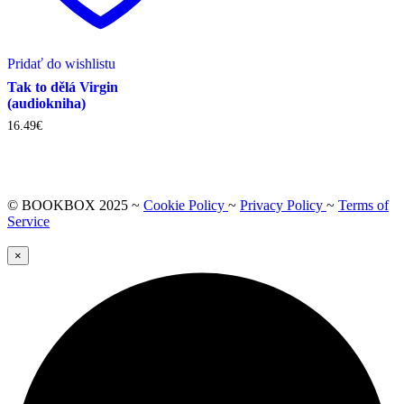
Pridať do wishlistu
Tak to dělá Virgin
(audiokniha)
16.49
€
© BOOKBOX 2025 ~
Cookie Policy
~
Privacy Policy
~
Terms of
Service
×