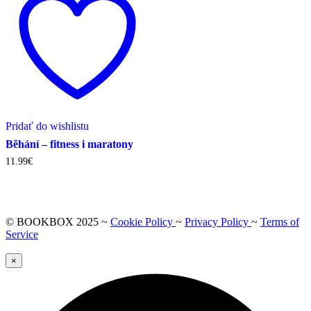
Pridať do wishlistu
Běhání – fitness i maratony
11.99
€
© BOOKBOX 2025 ~
Cookie Policy
~
Privacy Policy
~
Terms of
Service
×