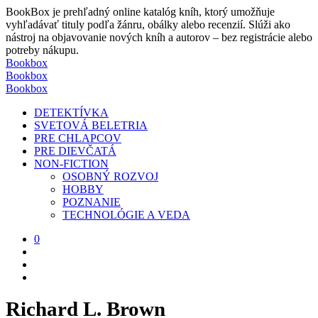
BookBox je prehľadný online katalóg kníh, ktorý umožňuje
vyhľadávať tituly podľa žánru, obálky alebo recenzií. Slúži ako
nástroj na objavovanie nových kníh a autorov – bez registrácie alebo
potreby nákupu.
Bookbox
Bookbox
Bookbox
DETEKTÍVKA
SVETOVÁ BELETRIA
PRE CHLAPCOV
PRE DIEVČATÁ
NON-FICTION
OSOBNÝ ROZVOJ
HOBBY
POZNANIE
TECHNOLÓGIE A VEDA
0
Richard L. Brown