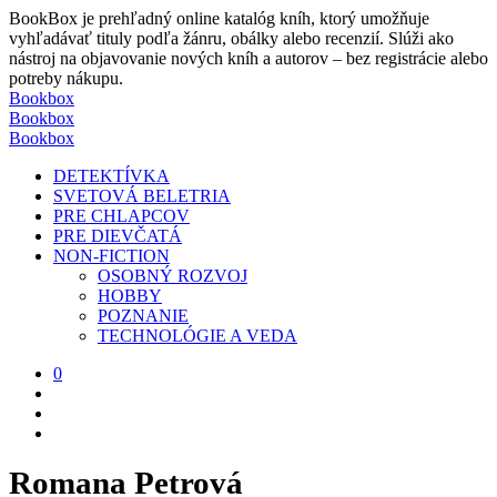
BookBox je prehľadný online katalóg kníh, ktorý umožňuje
vyhľadávať tituly podľa žánru, obálky alebo recenzií. Slúži ako
nástroj na objavovanie nových kníh a autorov – bez registrácie alebo
potreby nákupu.
Bookbox
Bookbox
Bookbox
DETEKTÍVKA
SVETOVÁ BELETRIA
PRE CHLAPCOV
PRE DIEVČATÁ
NON-FICTION
OSOBNÝ ROZVOJ
HOBBY
POZNANIE
TECHNOLÓGIE A VEDA
0
Romana Petrová