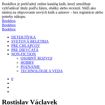
BookBox je prehľadný online katalóg kníh, ktorý umožňuje
vyhľadávať tituly podľa žánru, obálky alebo recenzií. Slúži ako
nástroj na objavovanie nových kníh a autorov – bez registrácie alebo
potreby nákupu.
Bookbox
Bookbox
Bookbox
DETEKTÍVKA
SVETOVÁ BELETRIA
PRE CHLAPCOV
PRE DIEVČATÁ
NON-FICTION
OSOBNÝ ROZVOJ
HOBBY
POZNANIE
TECHNOLÓGIE A VEDA
0
Rostislav Václavek