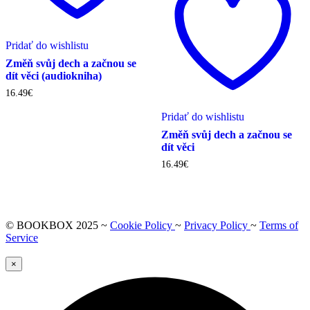
Pridať do wishlistu
Změň svůj dech a začnou se
dít věci (audiokniha)
16.49
€
Pridať do wishlistu
Změň svůj dech a začnou se
dít věci
16.49
€
© BOOKBOX 2025 ~
Cookie Policy
~
Privacy Policy
~
Terms of
Service
×