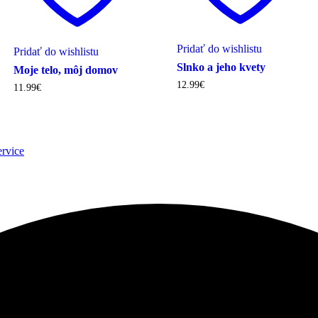
Pridať do wishlistu
Pridať do wishlistu
Slnko a jeho kvety
Moje telo, môj domov
12.99
€
11.99
€
ervice