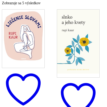
Zoradené
Zobrazuje sa 5 výsledkov
podľa
najnovších