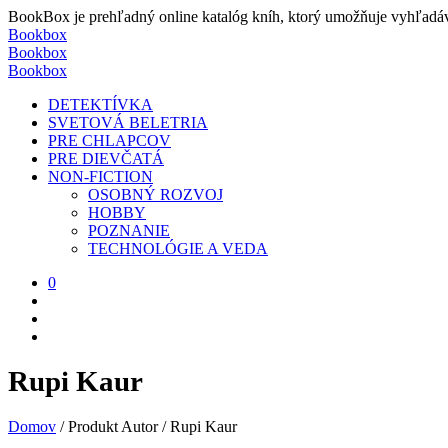
BookBox je prehľadný online katalóg kníh, ktorý umožňuje vyhľadávať
Bookbox
Bookbox
Bookbox
DETEKTÍVKA
SVETOVÁ BELETRIA
PRE CHLAPCOV
PRE DIEVČATÁ
NON-FICTION
OSOBNÝ ROZVOJ
HOBBY
POZNANIE
TECHNOLÓGIE A VEDA
0
Rupi Kaur
Domov
/
Produkt Autor
/
Rupi Kaur