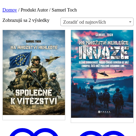
Domov
/
Produkt Autor
/
Samuel Toch
Zoradené
Zobrazujú sa 2 výsledky
Zoradiť od najnovších
podľa
najnovších