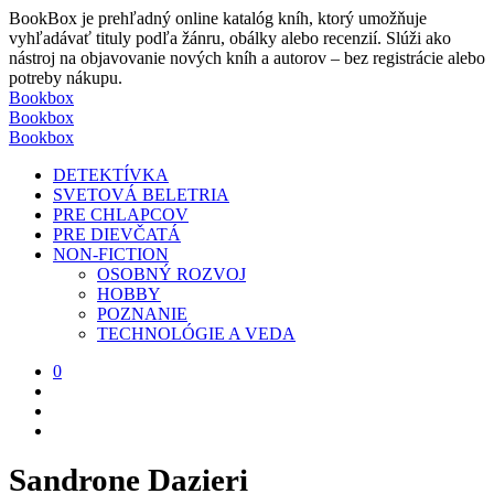
BookBox je prehľadný online katalóg kníh, ktorý umožňuje
vyhľadávať tituly podľa žánru, obálky alebo recenzií. Slúži ako
nástroj na objavovanie nových kníh a autorov – bez registrácie alebo
potreby nákupu.
Bookbox
Bookbox
Bookbox
DETEKTÍVKA
SVETOVÁ BELETRIA
PRE CHLAPCOV
PRE DIEVČATÁ
NON-FICTION
OSOBNÝ ROZVOJ
HOBBY
POZNANIE
TECHNOLÓGIE A VEDA
0
Sandrone Dazieri