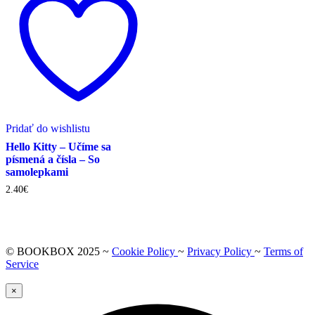
Pridať do wishlistu
Hello Kitty – Učíme sa
písmená a čísla – So
samolepkami
2.40
€
© BOOKBOX 2025 ~
Cookie Policy
~
Privacy Policy
~
Terms of
Service
×