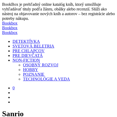
BookBox je prehľadný online katalóg kníh, ktorý umožňuje
vyhľadávať tituly podľa žánru, obálky alebo recenzií. Slúži ako
nástroj na objavovanie nových kníh a autorov – bez registrácie alebo
potreby nákupu.
Bookbox
Bookbox
Bookbox
DETEKTÍVKA
SVETOVÁ BELETRIA
PRE CHLAPCOV
PRE DIEVČATÁ
NON-FICTION
OSOBNÝ ROZVOJ
HOBBY
POZNANIE
TECHNOLÓGIE A VEDA
0
Sanrio