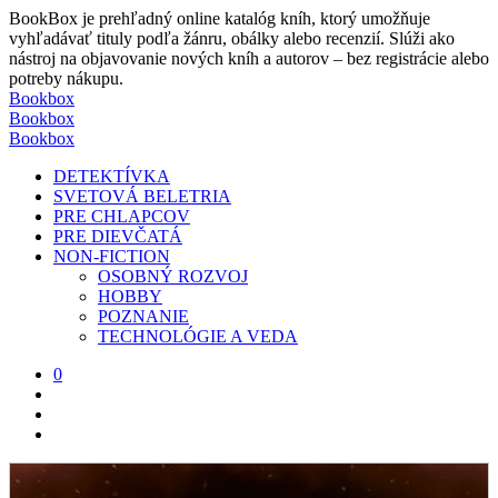
BookBox je prehľadný online katalóg kníh, ktorý umožňuje
vyhľadávať tituly podľa žánru, obálky alebo recenzií. Slúži ako
nástroj na objavovanie nových kníh a autorov – bez registrácie alebo
potreby nákupu.
Bookbox
Bookbox
Bookbox
DETEKTÍVKA
SVETOVÁ BELETRIA
PRE CHLAPCOV
PRE DIEVČATÁ
NON-FICTION
OSOBNÝ ROZVOJ
HOBBY
POZNANIE
TECHNOLÓGIE A VEDA
0