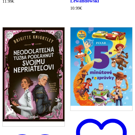
Lewandowski
11.99
€
10.99
€