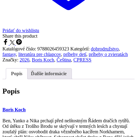
Pridať do wishlistu
Share this product
Katalógové číslo:
9788026459323
Kategórií:
dobrodružstvo
,
fantasy
,
literatúra pre chlapcov
,
príbehy detí
,
príbehy o zvieratách
Značky:
2026
,
Boris Koch
,
Čeština
,
CPRESS
Popis
Ďalšie informácie
Popis
Boris Koch
Ben, Yanko a Nika prchají před nelítostným Řádem dračích rytířů.
Od útěku z Trolího Brodu se skrývají v temných lesích a chystají
zoufalý plán: osvobodit draka vězněného kacířem Norkhamem,