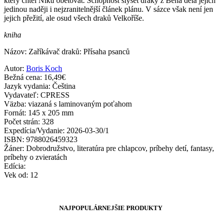
který chtěl Niku obětovat. Schopnost slyšet draky z Bena dělá jejich
jedinou naději i nejzranitelnější článek plánu. V sázce však není jen
jejich přežití, ale osud všech draků Velkoříše.
kniha
Názov: Zaříkávač draků: Přísaha psanců
Autor:
Boris Koch
Bežná cena: 16,49€
Jazyk vydania: Čeština
Vydavateľ: CPRESS
Väzba: viazaná s laminovaným poťahom
Fornát: 145 x 205 mm
Počet strán: 328
Expedícia/Vydanie: 2026-03-30/1
ISBN: 9788026459323
Žáner: Dobrodružstvo, literatúra pre chlapcov, príbehy detí, fantasy,
príbehy o zvieratách
Edícia:
Vek od: 12
NAJPOPULÁRNEJŠIE PRODUKTY