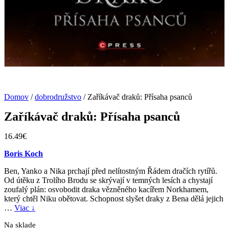
Domov
/
dobrodružstvo
/
Zaříkávač draků: Přísaha psanců
Zaříkávač draků: Přísaha psanců
16.49
€
Boris Koch
Ben, Yanko a Nika prchají před nelítostným Řádem dračích rytířů.
Od útěku z Trolího Brodu se skrývají v temných lesích a chystají
zoufalý plán: osvobodit draka vězněného kacířem Norkhamem,
který chtěl Niku obětovat. Schopnost slyšet draky z Bena dělá jejich
…
Viac
↓
Na sklade