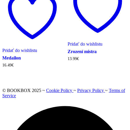
Pridať do wishlistu
Pridať do wishlistu
Zrození mistra
Medailon
13.99
€
16.49
€
© BOOKBOX 2025 ~
Cookie Policy
~
Privacy Policy
~
Terms of
Service