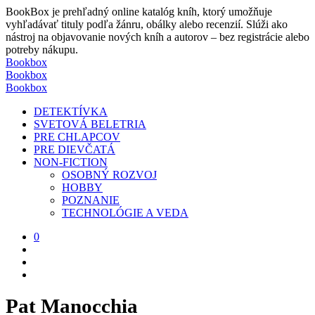
BookBox je prehľadný online katalóg kníh, ktorý umožňuje
vyhľadávať tituly podľa žánru, obálky alebo recenzií. Slúži ako
nástroj na objavovanie nových kníh a autorov – bez registrácie alebo
potreby nákupu.
Bookbox
Bookbox
Bookbox
DETEKTÍVKA
SVETOVÁ BELETRIA
PRE CHLAPCOV
PRE DIEVČATÁ
NON-FICTION
OSOBNÝ ROZVOJ
HOBBY
POZNANIE
TECHNOLÓGIE A VEDA
0
Pat Manocchia