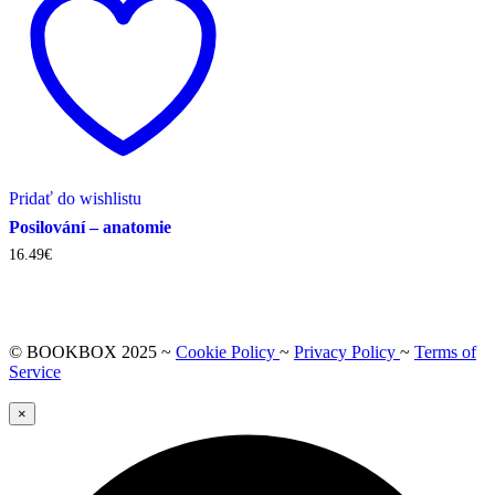
Pridať do wishlistu
Posilování – anatomie
16.49
€
© BOOKBOX 2025 ~
Cookie Policy
~
Privacy Policy
~
Terms of
Service
×